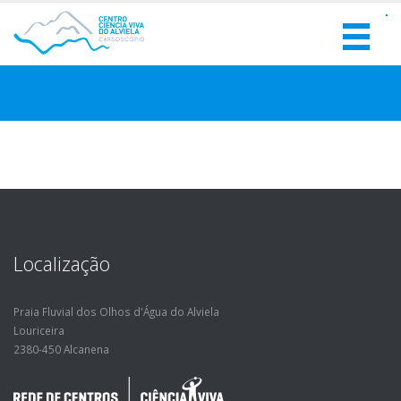
Localização
Praia Fluvial dos Olhos d'Água do Alviela
Louriceira
2380-450 Alcanena