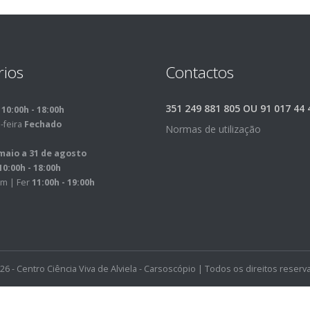
rios
Contactos
351 249 881 805 OU 91 017 44 
m
10:00h - 18:00h
-feira
Fechado
Normas de utilização
maio a 31 de agosto
10:00h - 18:00h
m | Fer
11:00h - 19:00h
26 - Centro Ciência Viva de Alviela - Carsoscópio | Todos os direitos reserv