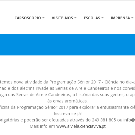
CARSOSCÓPIO
VISITE-NOS
ESCOLAS
IMPRENSA
 temos nova atividade da Programação Sénior 2017 - Ciência no dia-a-d
mão e dos alecrins invade as Serras de Aire e Candeeiros e nos convid
ia das Serras de Aire e Candeeiros, a história das suas gentes, o ap
às ervas aromáticas.
oficina da Programação Sénior 2017 para explorar a entusiasmante ciên
Inscreva-se já!
brigatórias e poderão ser efetuadas através do 249 881 805 ou
info@a
Mais info em
www.alviela.cienciaviva.pt