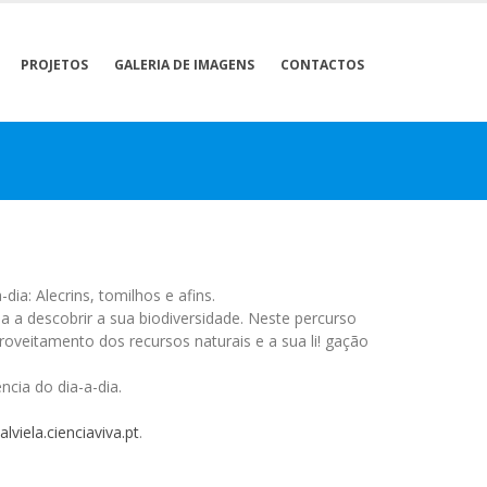
PROJETOS
GALERIA DE IMAGENS
CONTACTOS
ia: Alecrins, tomilhos e afins.
a a descobrir a sua biodiversidade. Neste percurso
roveitamento dos recursos naturais e a sua li! gação
cia do dia-a-dia.
lviela.cienciaviva.pt
.