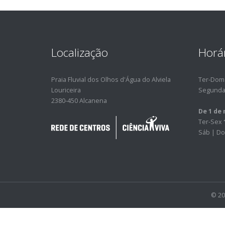
Localização
Horá
Praia Fluvial dos Olhos d'Água do Alviela
Ter-Do
Louriceira
Segunda
2380-450 Alcanena
De 1 de 
Ter-Sex
Sáb | Do
© 20