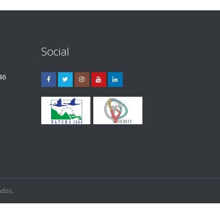
Social
46
ados.