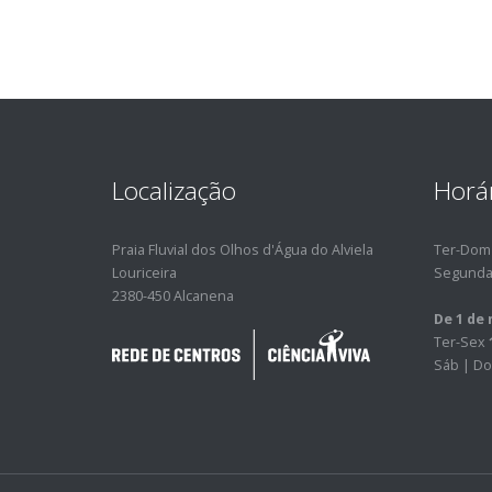
Localização
Horá
Praia Fluvial dos Olhos d'Água do Alviela
Ter-Do
Louriceira
Segunda
2380-450 Alcanena
De 1 de 
Ter-Sex
Sáb | Do