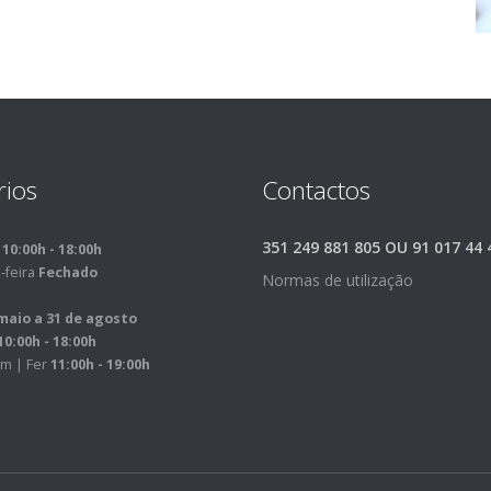
rios
Contactos
351 249 881 805 OU 91 017 44 
m
10:00h - 18:00h
-feira
Fechado
Normas de utilização
maio a 31 de agosto
10:00h - 18:00h
m | Fer
11:00h - 19:00h