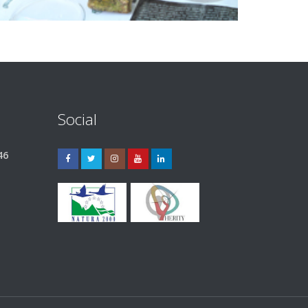
Social
46